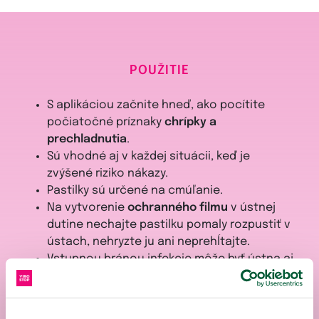
POUŽITIE
S aplikáciou začnite hneď, ako pocítite
počiatočné príznaky
chrípky a
prechladnutia
.
Sú vhodné aj v každej situácii, keď je
zvýšené riziko nákazy.
Pastilky sú určené na cmúľanie.
Na vytvorenie
ochranného filmu
v ústnej
dutine nechajte pastilku pomaly rozpustiť v
ústach, nehryzte ju ani neprehĺtajte.
Vstupnou bránou infekcie môže byť ústna aj
nosová sliznica. Pre maximálny účinok
ochranného filmu odporúčame
kombináciu
VIROSTOP pastiliek a nosového spreja.