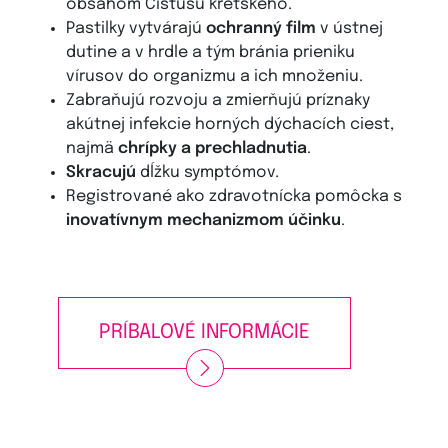
obsahom Cistusu krétskeho.
Pastilky vytvárajú
ochranný film
v ústnej
dutine a v hrdle a tým bránia prieniku
vírusov do organizmu a ich množeniu.
Zabraňujú rozvoju a zmierňujú príznaky
akútnej infekcie horných dýchacích ciest,
najmä
chrípky a prechladnutia
.
Skracujú
dĺžku symptómov.
Registrované ako zdravotnícka pomôcka s
inovatívnym mechanizmom účinku
.
PRÍBALOVÉ INFORMÁCIE