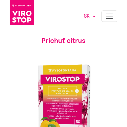
SK
VIROSTOP PASTILKY
50
ks
Príchuť citrus