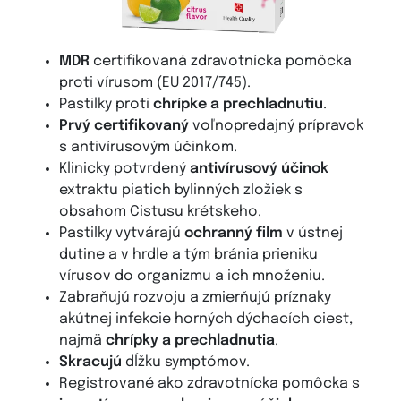
MDR
certifikovaná zdravotnícka pomôcka
proti vírusom (EU 2017/745).
Pastilky proti
chrípke a prechladnutiu
.
Prvý certifikovaný
voľnopredajný prípravok
s antivírusovým účinkom.
Klinicky potvrdený
antivírusový účinok
extraktu piatich bylinných zložiek s
obsahom Cistusu krétskeho.
Pastilky vytvárajú
ochranný film
v ústnej
dutine a v hrdle a tým bránia prieniku
vírusov do organizmu a ich množeniu.
Zabraňujú rozvoju a zmierňujú príznaky
akútnej infekcie horných dýchacích ciest,
najmä
chrípky a prechladnutia
.
Skracujú
dĺžku symptómov.
Registrované ako zdravotnícka pomôcka s