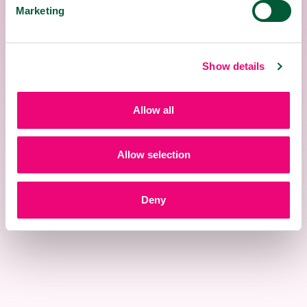
Marketing
Akútne
Preventívne
Akútne
Preventívne
5x
3x
5x
3x
Show details
denne
denne
denne
denne
1
1
1
1
Allow all
pastilka
pastilka
pastilka
pastilka
Pastilky sú vhodné aj na dlhodobé
Allow selection
preventívne používanie.
V prípade akútneho stavu je veľmi dôležitá
aplikácia večer pred spaním po umytí
Deny
zubov.