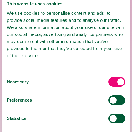
This website uses cookies
We use cookies to personalise content and ads, to
provide social media features and to analyse our traffic.
UPOZORNENIE
We also share information about your use of our site with
our social media, advertising and analytics partners who
Pre dosiahnutie lepšieho efektu užívajte
may combine it with other information that you’ve
ešte minimálne
3 dni
po odznení príznakov.
provided to them or that they’ve collected from your use
Nie sú vhodné pre deti mladšie ako
12
of their services.
rokov
.
Tehotné a dojčiace ženy ich môžu používať
až po konzultácii s lekárom.
Consent
Vhodné pre
diabetikov a vegánov.
Necessary
Selection
Bez lepku.
Preferences
DÁVKOVANIE
Statistics
18+
12+