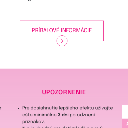
PRÍBALOVÉ INFORMÁCIE
UPOZORNENIE
e
Pre dosiahnutie lepšieho efektu užívajte
ešte minimálne
3 dni
po odznení
príznakov.