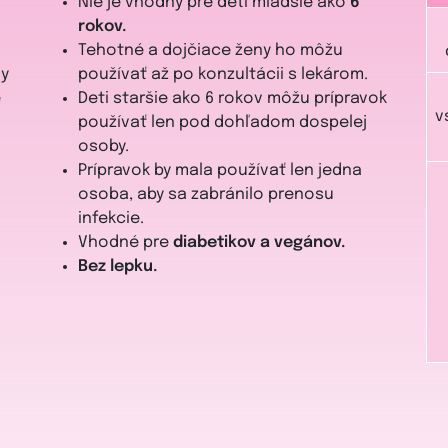
Nie je vhodný pre deti mladšie ako
6
rokov.
Tehotné a dojčiace ženy ho môžu
ny
používať až po konzultácii s lekárom.
e
Deti staršie ako 6 rokov môžu prípravok
v
používať len pod dohľadom dospelej
osoby.
Prípravok by mala používať len jedna
osoba, aby sa zabránilo prenosu
infekcie.
Vhodné pre
diabetikov a vegánov.
Bez lepku.