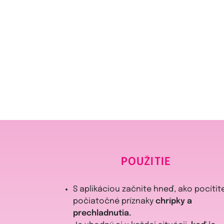
POUŽITIE
S aplikáciou začnite hneď, ako pocítit
počiatočné príznaky
chrípky a
prechladnutia.