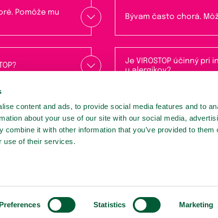
choré. Pomôže mu
Bývam často chorá. Mô
Je VIROSTOP účinný pri 
STOP?
u alergikov?
s
ise content and ads, to provide social media features and to an
rmation about your use of our site with our social media, advertis
 combine it with other information that you’ve provided to them o
 use of their services.
Sledujte nás:
Podmienky používania
Zásady ochrany osobných údajov
Preferences
Statistics
Marketing
Pravidlá súťaže