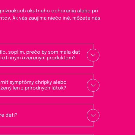
 príznakoch akútneho ochorenia alebo pri
tov. Ak vás zaujíma niečo iné, môžete nás
dlo, soplím, prečo by som mala dať
roti iným overeným produktom?
rniť symptómy chrípky alebo
ožený len z prírodných látok?
re deti?