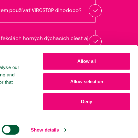
žem používať VIROSTOP dlhodobo?
infekciách horných dýchacích ciest aj
Allow all
alyse our
ing and
Allow selection
r that
Deny
Show details