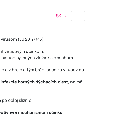
 ml
SK
vírusom (EU 2017/745).
antivírusovým účinkom.
 piatich bylinných zložiek s obsahom
ne a v hrdle a tým bráni prieniku vírusov do
 infekcie horných dýchacích ciest,
najmä
o celej sliznici.
vatívnym mechanizmom účinku.