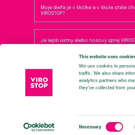
Moje dieťa je v škôlke a v škole stále 
VIROSTOP?
Je lepší ústny alebo nosový sprej VIRO
This website uses cookie
We use cookies to personal
traffic. We also share info
analytics partners who may
they’ve collected from your
Consent
Necessary
Selection