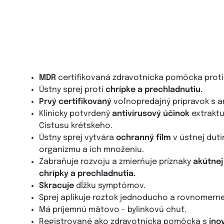
ROSTOP ÚSTNY SPREJ
30
MDR
certifikovaná zdravotnícka pomôcka proti 
Ústny sprej proti
chrípke a prechladnutiu.
Prvý certifikovaný
voľnopredajný prípravok s 
Klinicky potvrdený
antivírusový účinok
extraktu
Cistusu krétskeho.
Ústny sprej vytvára
ochranný film
v ústnej duti
organizmu a ich množeniu.
Zabraňuje rozvoju a zmierňuje príznaky
akútnej
chrípky a prechladnutia.
Skracuje
dĺžku symptómov.
Sprej aplikuje roztok jednoducho a rovnomerne p
Má príjemnú mätovo - bylinkovú chuť.
Registrované ako zdravotnícka pomôcka s
ino