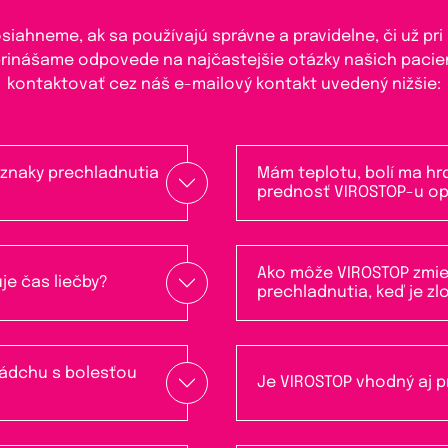
iahneme, ak sa používajú správne a pravidelne, či už pri
 prinášame odpovede na najčastejšie otázky našich pacien
kontaktovať cez náš e-mailový kontakt uvedený nižšie:
íznaky prechladnutia
Mám teplotu, bolí ma hr
prednosť VIROSTOP-u op
Ako môže VIROSTOP zmie
je čas liečby?
prechladnutia, keď je zl
ádchu s bolesťou
Je VIROSTOP vhodný aj p