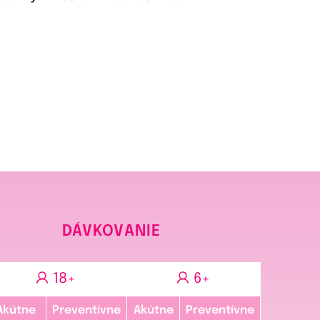
DÁVKOVANIE
18+
6+
Akútne
Preventívne
Akútne
Preventívne