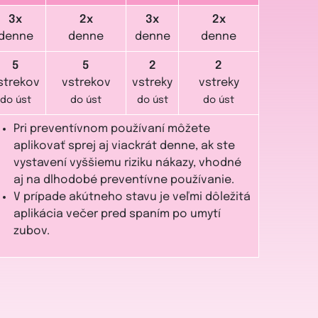
3x
2x
3x
2x
denne
denne
denne
denne
5
5
2
2
strekov
vstrekov
vstreky
vstreky
do úst
do úst
do úst
do úst
Pri preventívnom používaní môžete
aplikovať sprej aj viackrát denne, ak ste
vystavení vyššiemu riziku nákazy, vhodné
aj na dlhodobé preventívne používanie.
V prípade akútneho stavu je veľmi dôležitá
aplikácia večer pred spaním po umytí
zubov.