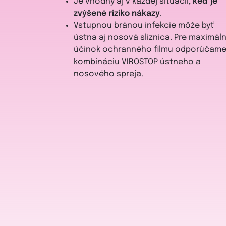
Je vhodný aj v každej situácii,
keď je
zvýšené riziko nákazy
.
Vstupnou bránou infekcie môže byť
ústna aj nosová sliznica. Pre maximál
účinok ochranného filmu odporúčam
kombináciu VIROSTOP ústneho a
nosového spreja.