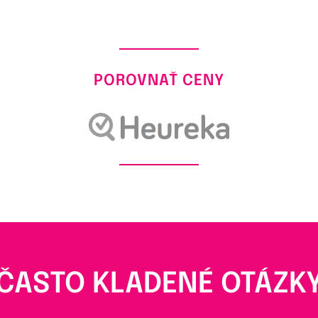
POROVNAŤ CENY
ČASTO KLADENÉ OTÁZK