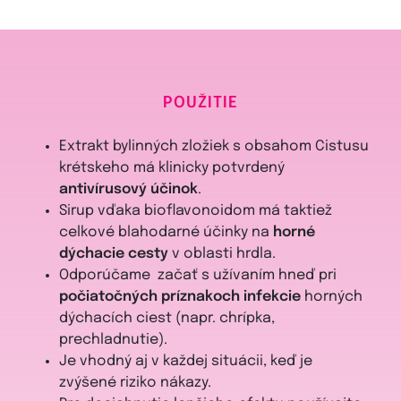
POUŽITIE
Extrakt bylinných zložiek s obsahom Cistusu
krétskeho má klinicky potvrdený
antivírusový účinok
.
Sirup vďaka bioflavonoidom má taktiež
celkové blahodarné účinky na
horné
dýchacie cesty
v oblasti hrdla.
Odporúčame začať s užívaním hneď pri
počiatočných príznakoch infekcie
horných
dýchacích ciest (napr. chrípka,
prechladnutie).
Je vhodný aj v každej situácii, keď je
zvýšené riziko nákazy.