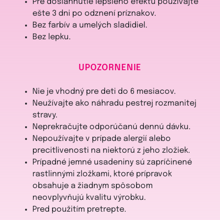
Pre dosiahnutie lepšieho efektu používajte
ešte 3 dni po odznení príznakov.
Bez farbív a umelých sladidiel.
Bez lepku.
UPOZORNENIE
Nie je vhodný pre deti do 6 mesiacov.
Neužívajte ako náhradu pestrej rozmanitej
stravy.
Neprekračujte odporúčanú dennú dávku.
Nepoužívajte v prípade alergií alebo
precitlivenosti na niektorú z jeho zložiek.
Prípadné jemné usadeniny sú zapríčinené
rastlinnými zložkami, ktoré prípravok
obsahuje a žiadnym spôsobom
neovplyvňujú kvalitu výrobku.
Pred použitím pretrepte.