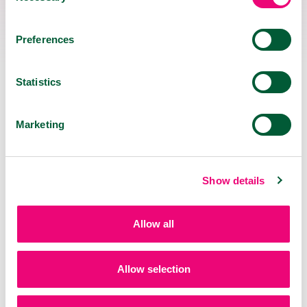
KDE KÚPIŤ
Preferences
Produkty značky VIROSTOP môžete zakúpiť v
širokej sieti kamenných lekární, aj v týchto
online lekárňach a e-shopoch. Kliknutím na
Statistics
Vami vybrané logo sa presuniete na webovú
stránku partnera:
Marketing
Show details
Allow all
Allow selection