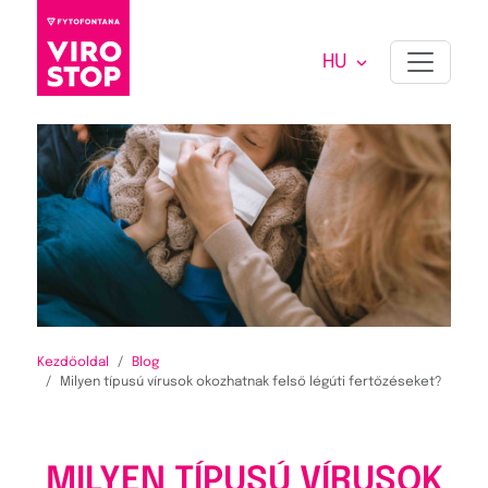
HU
Kezdőoldal
Blog
Milyen típusú vírusok okozhatnak felső légúti fertőzéseket?
MILYEN TÍPUSÚ VÍRUSOK