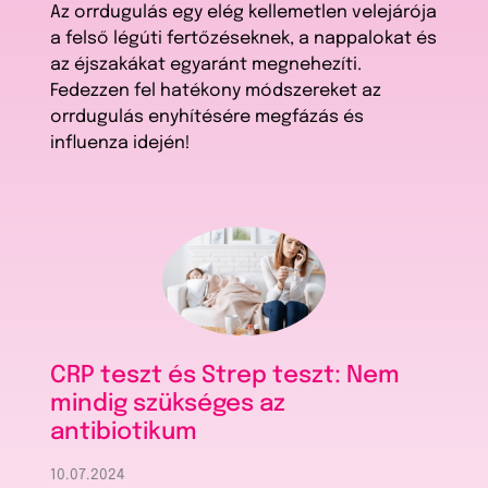
Az orrdugulás egy elég kellemetlen velejárója
a felső légúti fertőzéseknek, a nappalokat és
az éjszakákat egyaránt megnehezíti.
Fedezzen fel hatékony módszereket az
orrdugulás enyhítésére megfázás és
influenza idején!
CRP teszt és Strep teszt: Nem
mindig szükséges az
antibiotikum
10.07.2024