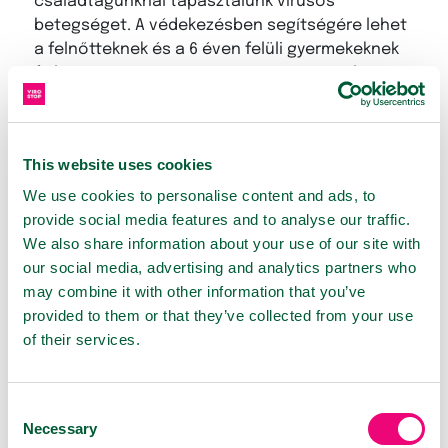
családtagunknál tapasztalunk vírusos
betegséget. A védekezésben segítségére lehet
a felnőtteknek és a 6 éven felüli gyermekeknek
fejlesztett VIROSTOP száj- és orrspray, valamint
a 12 éves kor felett használható VIROSTOP
pasztilla. A legkisebbek számára pedig már
elérhetőek a V-STOP szirupok: 6 hónapos kortól
This website uses cookies
használható a V-STOP KIDS gyermekszirup, 3
éves kortól pedig a V-STOP JUNIOR
We use cookies to personalise content and ads, to
gyermekszirup.
provide social media features and to analyse our traffic.
We also share information about your use of our site with
our social media, advertising and analytics partners who
TERMÉKEK
may combine it with other information that you’ve
provided to them or that they’ve collected from your use
of their services.
Consent
Necessary
Selection