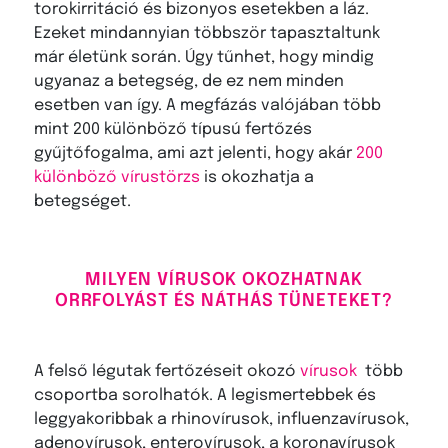
torokirritáció és bizonyos esetekben a láz.
Ezeket mindannyian többször tapasztaltunk
már életünk során. Úgy tűnhet, hogy mindig
ugyanaz a betegség, de ez nem minden
esetben van így. A megfázás valójában több
mint 200 különböző típusú fertőzés
gyűjtőfogalma, ami azt jelenti, hogy akár
200
különböző vírustörzs
is okozhatja a
betegséget.
MILYEN VÍRUSOK OKOZHATNAK
ORRFOLYÁST ÉS NÁTHÁS TÜNETEKET?
A felső légutak fertőzéseit okozó
vírusok
több
csoportba sorolhatók. A legismertebbek és
leggyakoribbak a rhinovírusok, influenzavírusok,
adenovírusok, enterovírusok, a koronavírusok