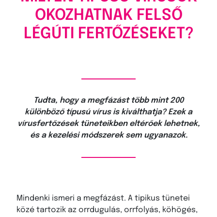
OKOZHATNAK FELSŐ
LÉGÚTI FERTŐZÉSEKET?
Tudta, hogy a megfázást t
öbb mint 200
kül
önb
öző típusú vírus is kiválthatja?
Ezek a
vírusfertőzések tüneteikben eltérőek lehetnek,
és a kezelési módszerek sem ugyanazok.
Mindenki ismeri a megfázást. A tipikus tünetei
közé tartozik az orrdugulás, orrfolyás, köhögés,