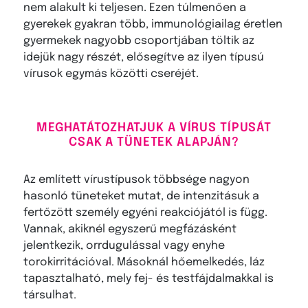
nem alakult ki teljesen. Ezen túlmenően a
gyerekek gyakran több, immunológiailag éretlen
gyermekek nagyobb csoportjában töltik az
idejük nagy részét, elősegítve az ilyen típusú
vírusok egymás közötti cseréjét.
MEGHATÁTOZHATJUK A VÍRUS TÍPUSÁT
CSAK A TÜNETEK ALAPJÁN?
Az említett vírustípusok többsége nagyon
hasonló tüneteket mutat, de intenzitásuk a
fertőzött személy egyéni reakciójától is függ.
Vannak, akiknél egyszerű megfázásként
jelentkezik, orrdugulással vagy enyhe
torokirritációval. Másoknál hőemelkedés, láz
tapasztalható, mely fej- és testfájdalmakkal is
társulhat.