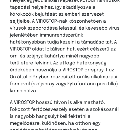
melyek egyedülállóan képesek kötődni a vírusok
tapadási helyeihez, így akadályozva a
kórokozók bejutását az emberi szervezet
sejtjeibe. A VIROSTOP-nak köszönhetően a
vírusok szaporodása lelassul, és kevesebb vírus
jelenlétében immunrendszerünk
hatékonyabban tudja kezelni a támadásokat. A
VIROSTOP oldat lokálisan hat, ezért célszerű az
orr- és szájnyálkahártya minél nagyobb
területére felvinni. Az átfogó hatékonyság
érdekében használja a VIROSTOP orrspray-t az
Ön által előnyben részesített orális alkalmazási
formával (szájspray vagy Fytofontana pasztilla)
kombinálva.
A VIROSTOP hosszú távon is alkalmazható.
Fokozott fertőzésveszély esetén a szokásosnál
is nagyobb hangsúlyt kell fektetni a
megelőzésre, különösen, ha otthon egy