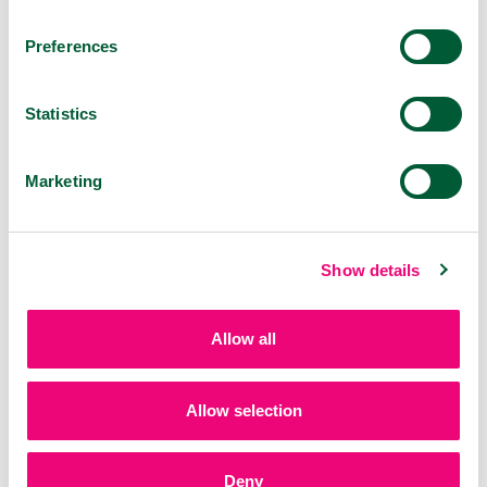
Preferences
Statistics
VIROSTOP Szájspray
30 ml
Marketing
Show details
Allow all
Allow selection
VIROSTOP Orrspray
20 ml
Deny