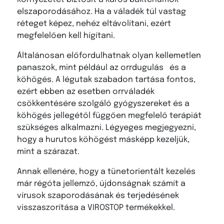
elszaporodásához. Ha a váladék túl vastag
réteget képez, nehéz eltávolítani, ezért
megfelelően kell hígítani.
Általánosan előfordulhatnak olyan kellemetlen
panaszok, mint például az orrdugulás
és a
köhögés. A légutak szabadon tartása fontos,
ezért ebben az esetben orrváladék
csökkentésére szolgáló gyógyszereket és a
köhögés jellegétől függően megfelelő terápiát
szükséges alkalmazni. Légyeges megjegyezni,
hogy a hurutos köhögést másképp kezeljük,
mint a szárazat.
Annak ellenére, hogy a tünetorientált kezelés
már régóta jellemző, újdonságnak számít a
vírusok szaporodásának és terjedésének
visszaszorítása a VIROSTOP termékekkel.