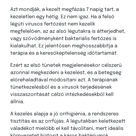
Azt mondják, a kezelt megfázás 7 napig tart, a
kezeletlen egy hétig. Ez nem igaz. Ha a felső
légúti vírusos fertőzést nem kezelik
megfelelően, az az alsó légutakra is átterjedhet,
vagy szövődményként bakteriális fertőzés is
kialakulhat. Ez jelentősen meghosszabbítja a
terápia és a keresőképtelenség időtartamát.
Ezért az első tünetek megjelenésekor célszerű
azonnal megkezdeni a kezelést, és a betegség
előrehaladtával módosítani azt. A terápiának
tünetkezelésből és a vírusok terjedésének
visszaszorítását célzó intézkedésekből kell
állnia.
A kezelés alapja a jó orrhigiénia, a rendszeres
tisztítás és az orrfújás. A légutakban keletkezett
váladékot mielőbb el kell távolítani, mert ideális
környezetet biztosít a káros baktériumok