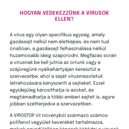
HOGYAN VÉDEKEZZÜNK A VÍRUSOK
ELLEN?
A vírus egy olyan specifikus egység, amely
gazdasejt nélkül nem életképes, és nem tud
önállóan, a gazdasejt felhasználása nélkül
huzamosabb ideig szaporodni. Megfázás során
a vírusnak be kell jutnia az orrunk vagy a
szájüregünk nyálkahártyáján keresztül a
szervezetbe, ahol a saját vírusmásolatuk
létrehozására kényszeríti a sejteket. Ezzel
egyidejűleg károsíthatja is azokat, és
megtámadhatja a többi emberi sejtet is, egyre
jobban szétterjedve a szervezetben.
A VIROSTOP öt növényből származó számos
polifenol vegyület keverékét tartalmazza,