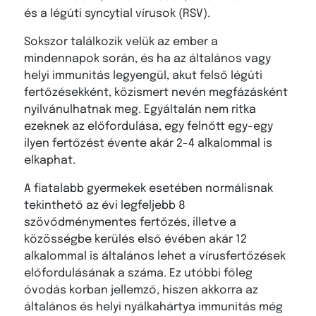
és a légúti syncytial vírusok (RSV).
Sokszor találkozik velük az ember a
mindennapok során, és ha az általános vagy
helyi immunitás legyengül, akut felső légúti
fertőzésekként, közismert nevén megfázásként
nyilvánulhatnak meg. Egyáltalán nem ritka
ezeknek az előfordulása, egy felnőtt egy-egy
ilyen fertőzést évente akár 2-4 alkalommal is
elkaphat.
A fiatalabb gyermekek esetében normálisnak
tekinthető az évi legfeljebb 8
szövődménymentes fertőzés, illetve a
közösségbe kerülés első évében akár 12
alkalommal is általános lehet a vírusfertőzések
előfordulásának a száma. Ez utóbbi főleg
óvodás korban jellemző, hiszen akkorra az
általános és helyi nyálkahártya immunitás még