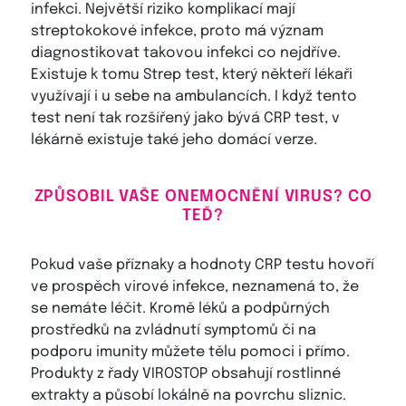
infekci. Největší riziko komplikací mají
streptokokové infekce, proto má význam
diagnostikovat takovou infekci co nejdříve.
Existuje k tomu Strep test, který někteří lékaři
využívají i u sebe na ambulancích. I když tento
test není tak rozšířený jako bývá CRP test, v
lékárně existuje také jeho domácí verze.
ZPŮSOBIL VAŠE ONEMOCNĚNÍ VIRUS? CO
TEĎ?
Pokud vaše příznaky a hodnoty CRP testu hovoří
ve prospěch virové infekce, neznamená to, že
se nemáte léčit. Kromě léků a podpůrných
prostředků na zvládnutí symptomů či na
podporu imunity můžete tělu pomoci i přímo.
Produkty z řady VIROSTOP obsahují rostlinné
extrakty a působí lokálně na povrchu sliznic.