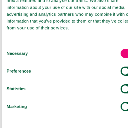
media features and to analyse our traffic. We also share
information about your use of our site with our social media,
advertising and analytics partners who may combine it with o
information that you’ve provided to them or that they’ve colle
VIROSTOP Ústní sprej
30 ml
from your use of their services.
Consent
Necessary
Selection
Preferences
Statistics
Marketing
VIROSTOP Nosní sprej
20 ml