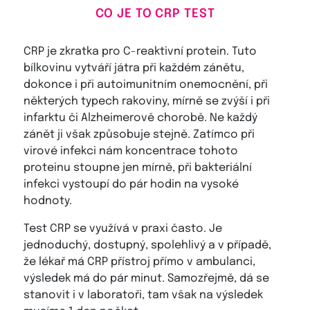
CO JE TO CRP TEST
CRP je zkratka pro C-reaktivní protein. Tuto
bílkovinu vytváří játra při každém zánětu,
dokonce i při autoimunitním onemocnění, při
některých typech rakoviny, mírně se zvýší i při
infarktu či Alzheimerově chorobě. Ne každý
zánět ji však způsobuje stejně. Zatímco při
virové infekci nám koncentrace tohoto
proteinu stoupne jen mírně, při bakteriální
infekci vystoupí do pár hodin na vysoké
hodnoty.
Test CRP se využívá v praxi často. Je
jednoduchý, dostupný, spolehlivý a v případě,
že lékař má CRP přístroj přímo v ambulanci,
výsledek má do pár minut. Samozřejmě, dá se
stanovit i v laboratoři, tam však na výsledek