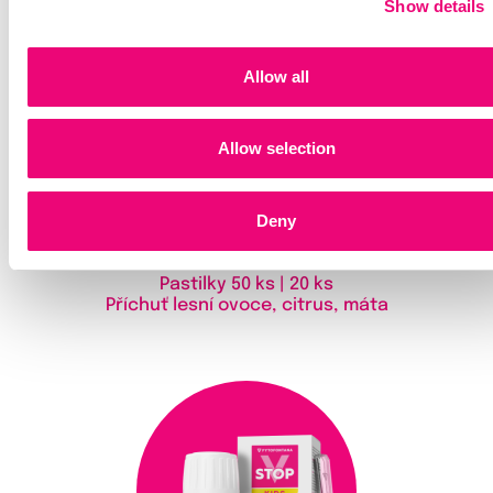
Show details
Allow all
Allow selection
Deny
Pastilky
50 ks | 20 ks
Příchuť lesní ovoce, citrus, máta