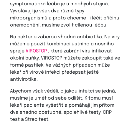
symptomatická léčba je u mnohých stejná.
Vyvolávají je však dva různé typy
mikroorganismů a proto chceme-li léčit příčinu
onemocnění, musíme zvolit cílenou léčbu.
Na bakterie zaberou vhodná antibiotika. Na viry
můžeme použít kombinaci ústního a nosního
spreje
VIROSTOP
, které zabrání viru infikovat
okolní buňky. VIROSTOP můžete zakoupit také ve
formě pastilek. Ve vážných případech může
lékař při virové infekci předepsat ještě
antivirotika.
Abychom však věděli, o jakou infekci se jedná,
musíme je umět od sebe odlišit. K tomu musí
lékaři pacienta vyšetřit a pomáhají jim přitom
dva snadno dostupné, spolehlivé testy: CRP
test a Strep test.