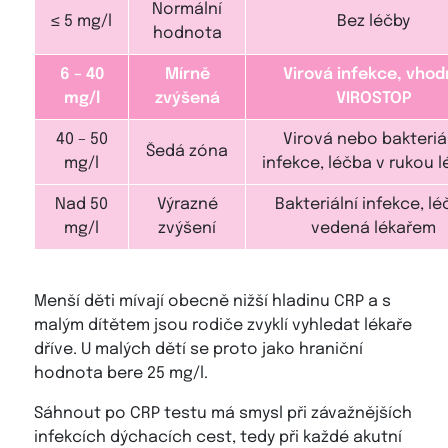
Normální
≤ 5 mg/l
Bez léčby
hodnota
6 – 40
Mírně
Virová infekce, vhod
mg/l
zvýšená
VIROSTOP
40 – 50
Virová nebo bakteriá
Šedá zóna
mg/l
infekce, léčba v rukou l
Nad 50
Výrazné
Bakteriální infekce, l
mg/l
zvýšení
vedená lékařem
Menší děti mívají obecně nižší hladinu CRP a s
malým dítětem jsou rodiče zvyklí vyhledat lékaře
dříve. U malých dětí se proto jako hraniční
hodnota bere 25 mg/l.
Sáhnout po CRP testu má smysl při závažnějších
infekcích dýchacích cest, tedy při každé akutní