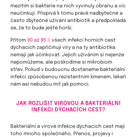
mezitím si bakterie na nich vyvinuly obranu a víc
neúčinkují. Přispívá k tomu právě nadbytečné a
často zbytečné užívání antibiotik a předpokládá
se, že to bude ještě horší.
Přitom
90 až 95 %
všech infekcí horních cest
dýchacích zapříčiňují viry a na ty antibiotika
nemají jak účinkovat. Jejich užíváním si nejenže
nepomůžeme, ale poškodíme si mikrobiom
střev. Pokud v budoucnu dostaneme bakteriální
infekci způsobenou rezistentním kmenem, lékaři
nám asi nebudou mít jak pomoci.
JAK ROZLIŠIT VIROVOU A BAKTERIÁLNÍ
INFEKCI DÝCHACÍCH CEST?
Bakteriální a virové infekce dýchacích cest mají
toho mnoho společného. Přenos, projevy i