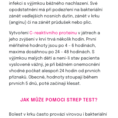
infekci s výjimkou běžného nachlazení. Své
opodstatnění má při podezření na bakteriální
zánět vedlejších nosních dutin, zánět v krku
(anginu) či na zánět průdušek nebo plic.
Vytvoření
C-reaktivního proteinu
v játrech a
jeho zvýšení v krvi trvá několik hodin. První
měřitelné hodnoty jsou po 4 – 6 hodinách,
maxima dosáhnou po 24 – 48 hodinách. S
výjimkou malých dětí a není-li stav pacienta
vysloveně vážný, je při běžném onemocnění
vhodné počkat alespoň 24 hodin od prvních
příznaků. Obecně, hodnoty stoupají během
prvních 5 dnů, poté začínají klesat.
JAK MŮŽE POMOCI STREP TEST?
Bolest v krku často provází virovou i bakteriální