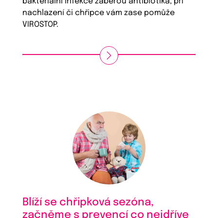
bakteriální infekce zaberou antibiotika, při
nachlazení či chřipce vám zase pomůže
VIROSTOP.
Blíží se chřipková sezóna,
začněme s prevencí co nejdříve