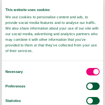
Jak si pomoci při bolesti v krku
This website uses cookies
We use cookies to personalise content and ads, to
10.10.2024
provide social media features and to analyse our traffic.
Bolest v krku většinou způsobují virové
We also share information about your use of our site with
infekce. Naštěstí známe způsob, kterým
our social media, advertising and analytics partners who
zaútočíme přímo proti virům a zároveň
may combine it with other information that you’ve
zmírníme příznaky.
provided to them or that they’ve collected from your use
of their services.
Consent
Necessary
Selection
Preferences
Statistics