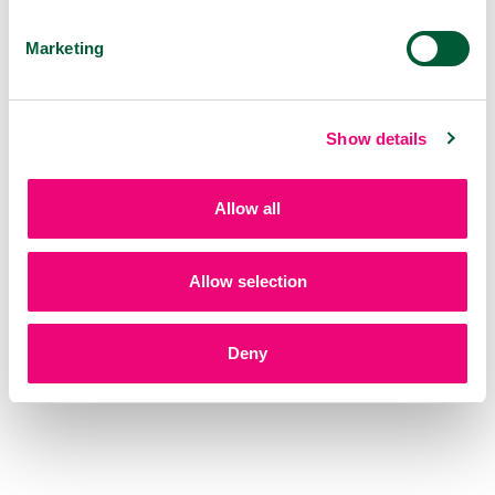
Marketing
Virózy na nás číhají i v práci. Jak
Show details
se chránit?
09.10.2024
Allow all
Nachlazení a chřipku chytneme snadno i na
pracovišti. Naštěstí existují způsoby, jakými
toto riziko snížíme a jedním z nich je i
Allow selection
VIROSTOP.
Deny