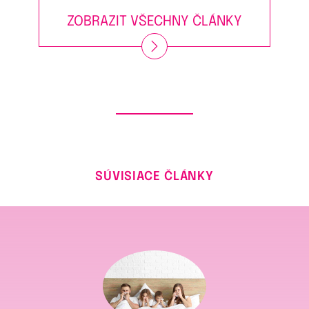
ZOBRAZIT VŠECHNY ČLÁNKY
SÚVISIACE ČLÁNKY