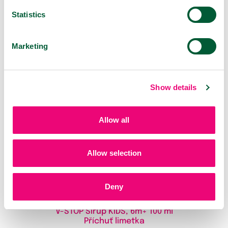
Statistics
Pastilky
50 ks | 20 ks
Příchuť lesní ovoce, citrus, máta
Marketing
Show details
Allow all
Allow selection
Deny
V-STOP Sirup KIDS, 6m+
100 ml
Příchuť limetka