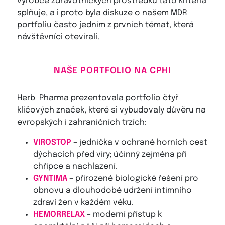
výrobce zdravotnických prostředků tato kritéria
splňuje, a i proto byla diskuze o našem MDR
portfoliu často jedním z prvních témat, která
návštěvníci otevírali.
NAŠE PORTFOLIO NA CPHI
Herb-Pharma prezentovala portfolio čtyř
klíčových značek, které si vybudovaly důvěru na
evropských i zahraničních trzích:
VIROSTOP
– jednička v ochraně horních cest
dýchacích před viry; účinný zejména při
chřipce a nachlazení.
GYNTIMA
– přirozené biologické řešení pro
obnovu a dlouhodobé udržení intimního
zdraví žen v každém věku.
HEMORRELAX
– moderní přístup k