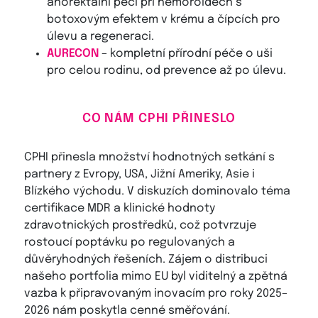
anorektální péči při hemoroidech s
botoxovým efektem v krému a čípcích pro
úlevu a regeneraci.
AURECON
– kompletní přírodní péče o uši
pro celou rodinu, od prevence až po úlevu.
CO NÁM CPHI PŘINESLO
CPHI přinesla množství hodnotných setkání s
partnery z Evropy, USA, Jižní Ameriky, Asie i
Blízkého východu. V diskuzích dominovalo téma
certifikace MDR a klinické hodnoty
zdravotnických prostředků, což potvrzuje
rostoucí poptávku po regulovaných a
důvěryhodných řešeních. Zájem o distribuci
našeho portfolia mimo EU byl viditelný a zpětná
vazba k připravovaným inovacím pro roky 2025–
2026 nám poskytla cenné směřování.