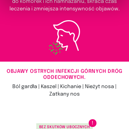
do komórek i ich namnażaniu, skraca czas
leczenia i zmniejsza intensywność objawów.
OBJAWY OSTRYCH INFEKCJI GÓRNYCH DRÓG
ODDECHOWYCH.
Ból gardła | Kaszel | Kichanie | Nieżyt nosa |
Zatkany nos
BEZ SKUTKÓW UBOCZNYCH