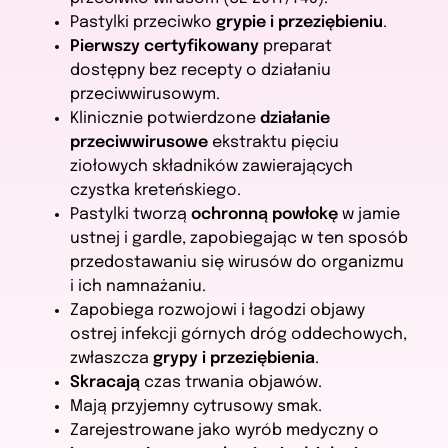
Pastylki przeciwko
grypie i przeziębieniu
.
Pierwszy certyfikowany
preparat
dostępny bez recepty o działaniu
przeciwwirusowym.
Klinicznie potwierdzone
działanie
przeciwwirusowe
ekstraktu pięciu
ziołowych składników zawierających
czystka kreteńskiego.
Pastylki tworzą
ochronną powłokę
w jamie
ustnej i gardle, zapobiegając w ten sposób
przedostawaniu się wirusów do organizmu
i ich namnażaniu.
Zapobiega rozwojowi i łagodzi objawy
ostrej infekcji górnych dróg oddechowych,
zwłaszcza
grypy i przeziębienia
.
Skracają
czas trwania objawów.
Mają przyjemny cytrusowy smak.
Zarejestrowane jako wyrób medyczny o