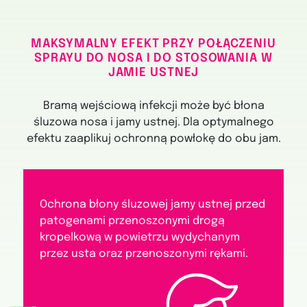
MAKSYMALNY EFEKT PRZY POŁĄCZENIU
SPRAYU DO NOSA I DO STOSOWANIA W
JAMIE USTNEJ
Bramą wejściową infekcji może być błona
śluzowa nosa i jamy ustnej. Dla optymalnego
efektu zaaplikuj ochronną powłokę do obu jam.
Ochrona błony śluzowej jamy ustnej przed
patogenami przenoszonymi drogą
kropelkową w powietrzu wydychanym
przez usta oraz przenoszonymi rękami.