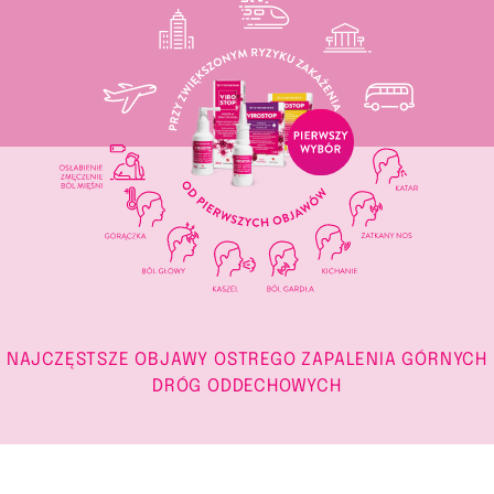
NAJCZĘSTSZE OBJAWY OSTREGO ZAPALENIA GÓRNYCH
DRÓG ODDECHOWYCH