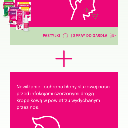
PASTYLKI
| SPRAY DO GARDŁA
Nawilżanie i ochrona błony śluzowej nosa
przed infekcjami szerzonymi drogą
kropelkową w powietrzu wydychanym
przez nos.