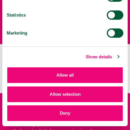
Statistics
Marketing
CHOROBY ZAKAŹNE DRÓG ODDECHOWYCH.
Show details
Grypa | Przeziębienie | Nieżyt nosa | Zapalenie
gardła i krtani
Allow all
Allow selection
ŁAGODZI OBJAWY
Deny
Zapobiegając przedostawaniu się wirusów