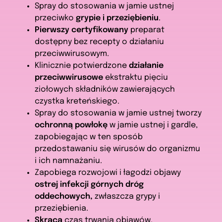
Spray do stosowania w jamie ustnej
przeciwko
grypie i przeziębieniu
.
Pierwszy certyfikowany
preparat
dostępny bez recepty o działaniu
przeciwwirusowym.
Klinicznie potwierdzone
działanie
przeciwwirusowe
ekstraktu pięciu
ziołowych składników zawierających
czystka kreteńskiego.
Spray do stosowania w jamie ustnej tworzy
ochronną powłokę
w jamie ustnej i gardle,
zapobiegając w ten sposób
przedostawaniu się wirusów do organizmu
i ich namnażaniu.
Zapobiega rozwojowi i łagodzi objawy
ostrej infekcji górnych dróg
oddechowych,
zwłaszcza grypy i
przeziębienia.
Skraca
czas trwania objawów.