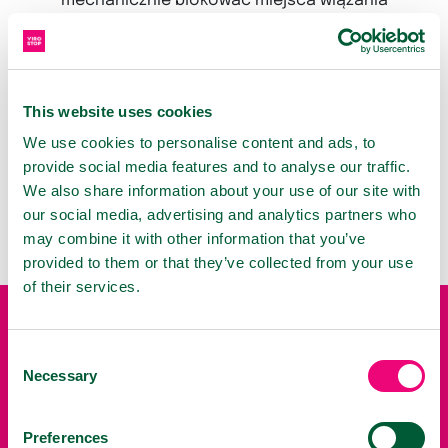
mechanicznie blokować miejsca wiązania
wirusów, uniemożliwiając im wywołanie infekcji
górnych dróg oddechowych. Substancje
przeciwutleniające miejscowo zmniejszają
trwającą reakcję zapalną w przebiegu ostrej
This website uses cookies
infekcji. Dzięki temu przyczyniają się do
We use cookies to personalise content and ads, to
łagodzenia objawów. Utworzona powłoka
provide social media features and to analyse our traffic.
ochronna korzystnie wpływa na przywrócenie
We also share information about your use of our site with
naturalnych funkcji błon śluzowych.
our social media, advertising and analytics partners who
may combine it with other information that you’ve
provided to them or that they’ve collected from your use
of their services.
DZIAŁANIE ANTYWIRUSOWE
Consent
Necessary
Selection
Tworzy barierę ochronną, zapobiegając
przenikaniu i namnażaniu się wirusów.
Preferences