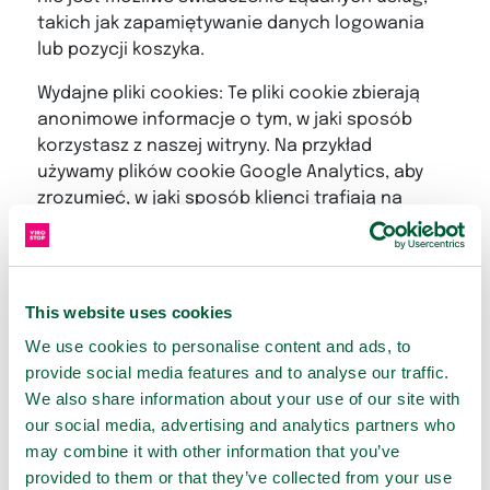
takich jak zapamiętywanie danych logowania
lub pozycji koszyka.
Wydajne pliki cookies: Te pliki cookie zbierają
anonimowe informacje o tym, w jaki sposób
korzystasz z naszej witryny. Na przykład
używamy plików cookie Google Analytics, aby
zrozumieć, w jaki sposób klienci trafiają na
naszą witrynę, w jaki sposób ją przeglądają lub z
niej korzystają, a także aby wyróżnić obszary, w
których możemy ulepszyć obszary, takie jak
nawigacja, zakupy i kampanie marketingowe.
This website uses cookies
Dane przechowywane przez te pliki cookies nie
We use cookies to personalise content and ads, to
zawierają danych osobowych, na podstawie
provide social media features and to analyse our traffic.
których można określić Twoją indywidualną
We also share information about your use of our site with
tożsamość. Możesz zrezygnować z tych plików
our social media, advertising and analytics partners who
cookie za pomocą ustawień przeglądarki, ale
may combine it with other information that you’ve
może to mieć wpływ na wydajność naszej
provided to them or that they’ve collected from your use
witryny.