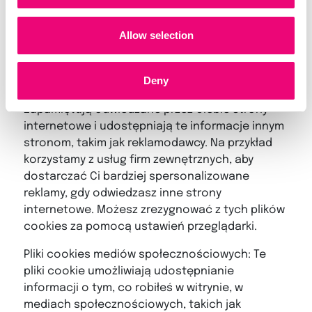
przeglądania, aby reklamy były lepiej
dopasowane do Ciebie i Twoich zainteresowań.
Allow selection
Służą także do ograniczania liczby wyświetleń
reklam, a także pomagają mierzyć skuteczność
kampanii reklamowej. Pliki cookie są zwykle
Deny
umieszczane przez zewnętrzne sieci reklamowe.
Zapamiętują odwiedzane przez Ciebie strony
internetowe i udostępniają te informacje innym
stronom, takim jak reklamodawcy. Na przykład
korzystamy z usług firm zewnętrznych, aby
dostarczać Ci bardziej spersonalizowane
reklamy, gdy odwiedzasz inne strony
internetowe. Możesz zrezygnować z tych plików
cookies za pomocą ustawień przeglądarki.
Pliki cookies mediów społecznościowych: Te
pliki cookie umożliwiają udostępnianie
informacji o tym, co robiłeś w witrynie, w
mediach społecznościowych, takich jak