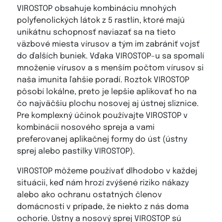
VIROSTOP obsahuje kombináciu mnohých
polyfenolických látok z 5 rastlín, ktoré majú
unikátnu schopnosť naviazať sa na tieto
väzbové miesta vírusov a tým im zabrániť vojsť
do ďalších buniek. Vďaka VIROSTOP-u sa spomalí
množenie vírusov a s menším počtom vírusov si
naša imunita ľahšie poradí. Roztok VIROSTOP
pôsobí lokálne, preto je lepšie aplikovať ho na
čo najväčšiu plochu nosovej aj ústnej sliznice.
Pre komplexný účinok používajte VIROSTOP v
kombinácii nosového spreja a vami
preferovanej aplikačnej formy do úst (ústny
sprej alebo pastilky VIROSTOP).
VIROSTOP môžeme používať dlhodobo v každej
situácii, keď nám hrozí zvýšené riziko nákazy
alebo ako ochranu ostatných členov
domácnosti v prípade, že niekto z nás doma
ochorie. Ústny a nosový sprej VIROSTOP sú