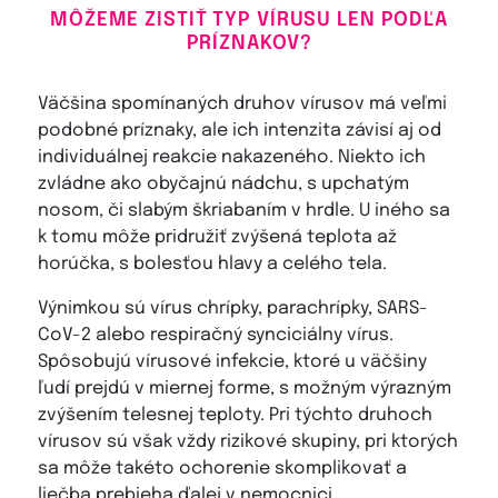
MÔŽEME ZISTIŤ TYP VÍRUSU LEN PODĽA
PRÍZNAKOV?
Väčšina spomínaných druhov vírusov má veľmi
podobné príznaky, ale ich intenzita závisí aj od
individuálnej reakcie nakazeného. Niekto ich
zvládne ako obyčajnú nádchu, s upchatým
nosom, či slabým škriabaním v hrdle. U iného sa
k tomu môže pridružiť zvýšená teplota až
horúčka, s bolesťou hlavy a celého tela.
Výnimkou sú vírus chrípky, parachrípky, SARS-
CoV-2 alebo respiračný synciciálny vírus.
Spôsobujú vírusové infekcie, ktoré u väčšiny
ľudí prejdú v miernej forme, s možným výrazným
zvýšením telesnej teploty. Pri týchto druhoch
vírusov sú však vždy rizikové skupiny, pri ktorých
sa môže takéto ochorenie skomplikovať a
liečba prebieha ďalej v nemocnici.