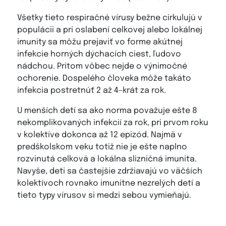
Všetky tieto respiračné vírusy bežne cirkulujú v
populácii a pri oslabení celkovej alebo lokálnej
imunity sa môžu prejaviť vo forme akútnej
infekcie horných dýchacích ciest, ľudovo
nádchou. Pritom vôbec nejde o výnimočné
ochorenie. Dospelého človeka môže takáto
infekcia postretnúť 2 až 4–krát za rok.
U menších detí sa ako norma považuje ešte 8
nekomplikovaných infekcií za rok, pri prvom roku
v kolektíve dokonca až 12 epizód. Najmä v
predškolskom veku totiž nie je ešte naplno
rozvinutá celková a lokálna slizničná imunita.
Navyše, deti sa častejšie zdržiavajú vo väčších
kolektívoch rovnako imunitne nezrelých detí a
tieto typy vírusov si medzi sebou vymieňajú.