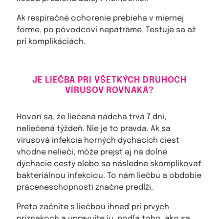
Ak respiračné ochorenie prebieha v miernej
forme, po pôvodcovi nepátrame. Testuje sa až
pri komplikáciách.
JE LIEČBA PRI VŠETKÝCH DRUHOCH
VÍRUSOV ROVNAKÁ?
Hovorí sa, že liečená nádcha trvá 7 dní,
neliečená týždeň. Nie je to pravda. Ak sa
vírusová infekcia horných dýchacích ciest
vhodne nelieči, môže prejsť aj na dolné
dýchacie cesty alebo sa následne skomplikovať
bakteriálnou infekciou. To nám liečbu a obdobie
práceneschopnosti značne predĺži.
Preto začnite s liečbou ihneď pri prvých
príznakoch a upravujte ju, podľa toho, ako sa