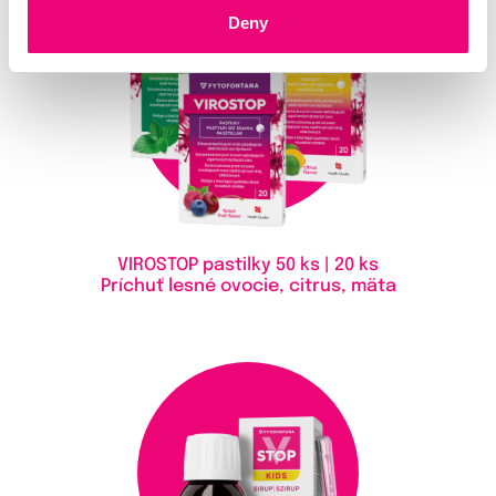
Deny
VIROSTOP pastilky
50 ks | 20 ks
Príchuť lesné ovocie, citrus, mäta