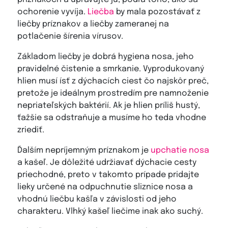
ochorenie vyvíja.
Liečba
by mala pozostávať z
liečby príznakov a liečby zameranej na
potlačenie šírenia vírusov.
Základom liečby je dobrá hygiena nosa, jeho
pravidelné čistenie a smrkanie. Vyprodukovaný
hlien musí ísť z dýchacích ciest čo najskôr preč,
pretože je ideálnym prostredím pre namnoženie
nepriateľských baktérií. Ak je hlien príliš hustý,
ťažšie sa odstraňuje a musíme ho teda vhodne
zriediť.
Ďalším nepríjemným príznakom je
upchatie nosa
a kašeľ. Je dôležité udržiavať dýchacie cesty
priechodné, preto v takomto prípade pridajte
lieky určené na odpuchnutie sliznice nosa a
vhodnú liečbu kašľa v závislosti od jeho
charakteru. Vlhký kašeľ liečime inak ako suchý.