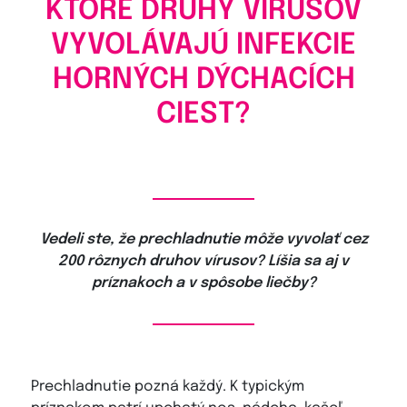
KTORÉ DRUHY VÍRUSOV
VYVOLÁVAJÚ INFEKCIE
HORNÝCH DÝCHACÍCH
CIEST?
Vedeli ste, že prechladnutie môže vyvolať cez
200 rôznych druhov vírusov? Líšia sa aj v
príznakoch a v spôsobe liečby?
Prechladnutie pozná každý. K typickým