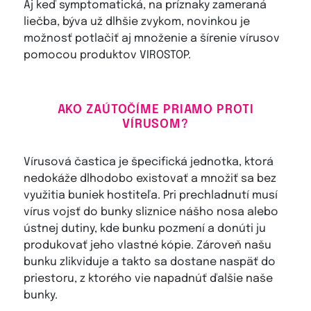
Aj keď symptomatická, na príznaky zameraná
liečba, býva už dlhšie zvykom, novinkou je
možnosť potlačiť aj množenie a šírenie vírusov
pomocou produktov VIROSTOP.
AKO ZAÚTOČÍME PRIAMO PROTI
VÍRUSOM?
Vírusová častica je špecifická jednotka, ktorá
nedokáže dlhodobo existovať a množiť sa bez
využitia buniek hostiteľa. Pri prechladnutí musí
vírus vojsť do bunky sliznice nášho nosa alebo
ústnej dutiny, kde bunku pozmení a donúti ju
produkovať jeho vlastné kópie. Zároveň našu
bunku zlikviduje a takto sa dostane naspäť do
priestoru, z ktorého vie napadnúť ďalšie naše
bunky.