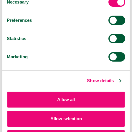
Necessary
Selection
VIROSTOP ústny sprej
30 ml
Preferences
Statistics
Marketing
Show details
Allow all
VIROSTOP nosový sprej
20 ml
Allow selection