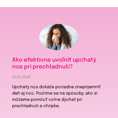
Ako efektívne uvoľniť upchatý
nos pri prechladnutí?
10.03.2024
Upchatý nos dokáže poriadne znepríjemniť
deň aj noc. Pozrime sa na spôsoby, ako si
môžeme pomôcť voľne dýchať pri
prechladnutí a chrípke.