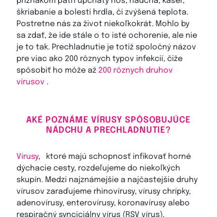
príznakom patrí upchatý nos, nádcha, kašeľ,
škriabanie a bolesti hrdla, či zvýšená teplota.
Postretne nás za život niekoľkokrát. Mohlo by
sa zdať, že ide stále o to isté ochorenie, ale nie
je to tak. Prechladnutie je totiž spoločný názov
pre viac ako 200 rôznych typov infekcií, čiže
spôsobiť ho môže až
200 rôznych druhov
vírusov
.
AKÉ POZNÁME VÍRUSY SPÔSOBUJÚCE
NÁDCHU A PRECHLADNUTIE?
Vírusy
,
ktoré majú schopnosť infikovať horné
dýchacie cesty, rozdeľujeme do niekoľkých
skupín. Medzi najznámejšie a najčastejšie druhy
vírusov zaraďujeme rhinovírusy, vírusy chrípky,
adenovírusy, enterovírusy, koronavírusy alebo
respiračný synciciálny vírus (RSV vírus).