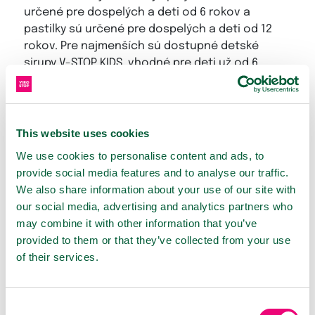
určené pre dospelých a deti od 6 rokov a
pastilky sú určené pre dospelých a deti od 12
rokov. Pre najmenších sú dostupné detské
sirupy V-STOP KIDS, vhodné pre deti už od 6
mesiacov a V-STOP JUNIOR pre deti od 3 rokov.
This website uses cookies
PRODUKTY
We use cookies to personalise content and ads, to
provide social media features and to analyse our traffic.
We also share information about your use of our site with
our social media, advertising and analytics partners who
may combine it with other information that you’ve
provided to them or that they’ve collected from your use
of their services.
Consent